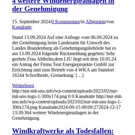
4 weitere Windenergieanlagen in
der Genehmigung
15. September 2024
/
0 Kommentare
/
in
Allgemein
/
von
Kanalratte
Stand 13.09.2024 Auf eine Anfrage vom 06.09.2024 zu
der Genehmigung beim Landesamt für Umwelt des
Landes Brandenburg als Genehmigungsbehörde hat es
am 13.09.2024 folgende Rückmeldung gegeben: Sehr
geehrte Frau Ahlhelm,dem LfU liegt seit dem 10.05.24
ein Antrag der Firma Teut Energieprojekte GmbH zur
Errichtung und zum Betrieb von 4 WKA am Standort
16244 Schorfheide, Gemarkung: […]
Weiterlesen
http://nur-mit-uns.info/wp-content/uploads/2023/02/nur-
mit-uns-logo-1-300x174.png
0
0
Kanalratte
http://nur-mit-
uns.info/wp-content/uploads/2023/02/nur-mit-uns-logo-1-
300x174.png
Kanalratte
2024-09-15 00:09:27
2024-12-17
13:39:36
4 weitere Windenergieanlagen in der
Genehmigung
Windkraftwerke als Todesfallen: