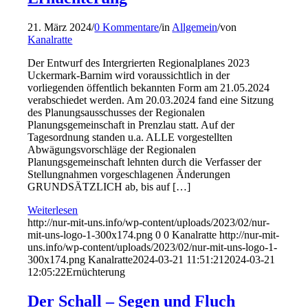
21. März 2024
/
0 Kommentare
/
in
Allgemein
/
von
Kanalratte
Der Entwurf des Intergrierten Regionalplanes 2023
Uckermark-Barnim wird voraussichtlich in der
vorliegenden öffentlich bekannten Form am 21.05.2024
verabschiedet werden. Am 20.03.2024 fand eine Sitzung
des Planungsausschusses der Regionalen
Planungsgemeinschaft in Prenzlau statt. Auf der
Tagesordnung standen u.a. ALLE vorgestellten
Abwägungsvorschläge der Regionalen
Planungsgemeinschaft lehnten durch die Verfasser der
Stellungnahmen vorgeschlagenen Änderungen
GRUNDSÄTZLICH ab, bis auf […]
Weiterlesen
http://nur-mit-uns.info/wp-content/uploads/2023/02/nur-
mit-uns-logo-1-300x174.png
0
0
Kanalratte
http://nur-mit-
uns.info/wp-content/uploads/2023/02/nur-mit-uns-logo-1-
300x174.png
Kanalratte
2024-03-21 11:51:21
2024-03-21
12:05:22
Ernüchterung
Der Schall – Segen und Fluch