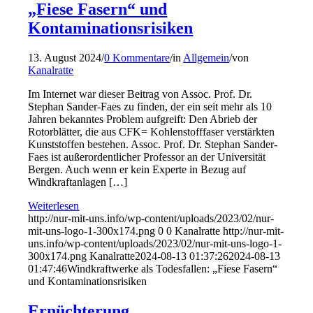
„Fiese Fasern“ und
Kontaminationsrisiken
13. August 2024
/
0 Kommentare
/
in
Allgemein
/
von
Kanalratte
Im Internet war dieser Beitrag von Assoc. Prof. Dr.
Stephan Sander-Faes zu finden, der ein seit mehr als 10
Jahren bekanntes Problem aufgreift: Den Abrieb der
Rotorblätter, die aus CFK= Kohlenstofffaser verstärkten
Kunststoffen bestehen. Assoc. Prof. Dr. Stephan Sander-
Faes ist außerordentlicher Professor an der Universität
Bergen. Auch wenn er kein Experte in Bezug auf
Windkraftanlagen […]
Weiterlesen
http://nur-mit-uns.info/wp-content/uploads/2023/02/nur-
mit-uns-logo-1-300x174.png
0
0
Kanalratte
http://nur-mit-
uns.info/wp-content/uploads/2023/02/nur-mit-uns-logo-1-
300x174.png
Kanalratte
2024-08-13 01:37:26
2024-08-13
01:47:46
Windkraftwerke als Todesfallen: „Fiese Fasern“
und Kontaminationsrisiken
Ernüchterung