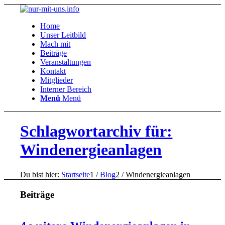
Home
Unser Leitbild
Mach mit
Beiträge
Veranstaltungen
Kontakt
Mitglieder
Interner Bereich
Menü
Menü
Schlagwortarchiv für:
Windenergieanlagen
Du bist hier:
Startseite
1
/
Blog
2
/
Windenergieanlagen
Beiträge