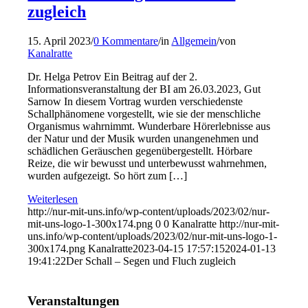
zugleich
15. April 2023
/
0 Kommentare
/
in
Allgemein
/
von
Kanalratte
Dr. Helga Petrov Ein Beitrag auf der 2.
Informationsveranstaltung der BI am 26.03.2023, Gut
Sarnow In diesem Vortrag wurden verschiedenste
Schallphänomene vorgestellt, wie sie der menschliche
Organismus wahrnimmt. Wunderbare Hörerlebnisse aus
der Natur und der Musik wurden unangenehmen und
schädlichen Geräuschen gegenübergestellt. Hörbare
Reize, die wir bewusst und unterbewusst wahrnehmen,
wurden aufgezeigt. So hört zum […]
Weiterlesen
http://nur-mit-uns.info/wp-content/uploads/2023/02/nur-
mit-uns-logo-1-300x174.png
0
0
Kanalratte
http://nur-mit-
uns.info/wp-content/uploads/2023/02/nur-mit-uns-logo-1-
300x174.png
Kanalratte
2023-04-15 17:57:15
2024-01-13
19:41:22
Der Schall – Segen und Fluch zugleich
Veranstaltungen