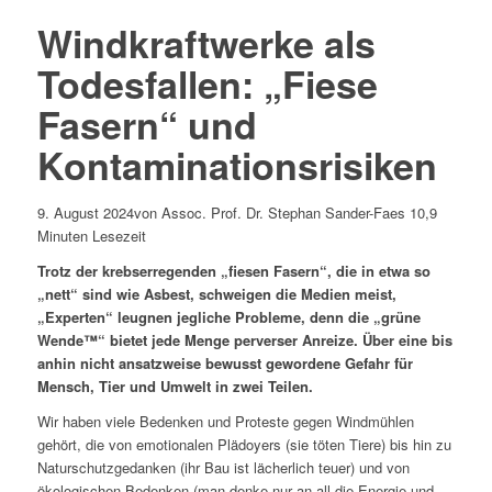
Windkraftwerke als
Todesfallen: „Fiese
Fasern“ und
Kontaminationsrisiken
9. August 2024von Assoc. Prof. Dr. Stephan Sander-Faes 10,9
Minuten Lesezeit
Trotz der krebserregenden „fiesen Fasern“, die in etwa so
„nett“ sind wie Asbest, schweigen die Medien meist,
„Experten“ leugnen jegliche Probleme, denn die „grüne
Wende™“ bietet jede Menge perverser Anreize. Über eine bis
anhin nicht ansatzweise bewusst gewordene Gefahr für
Mensch, Tier und Umwelt in zwei Teilen.
Wir haben viele Bedenken und Proteste gegen Windmühlen
gehört, die von emotionalen Plädoyers (sie töten Tiere) bis hin zu
Naturschutzgedanken (ihr Bau ist lächerlich teuer) und von
ökologischen Bedenken (man denke nur an all die Energie und