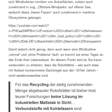
sich Windturbinen inmitten von Ackerflächen, zuletzt auch
zunehmend in sog. „Offshore-Windparks“ auf offener See,
wodurch diese „fiesen Fasern“ auch zunehmend in maritime
Ökosysteme gelangen.
https://youtube.com/watch?
v=PHCaaSMPBnc%3Fversion%3D3%26rel%3D1%26showsearc
h%3D0%26showinfo%3D1%26iv_load_policy%3D1%26fs%3D1
%26hl%3Dde-DE%26autohide%3D2%26wmode%3Dtransparent
Damit jedoch nicht genug, denn auch wenn eine Windturbine
„normal“ und „ohne Probleme“ läuft, so kommt sie eines Tages an
das Ende ihrer Lebensdauer. An diesem Punkt wird es Sie kaum
verwundern zu erfahren, dass die Rotorblätter – wie auch etwa
mit Asbest kontaminierte Dachziegel aus den 1970er Jahren –
nicht wiederverwertbar sind.
Für das
Recycling
der stetig zunehmenden
Menge abgebauter Rotorblätter ist bisher trotz
teurer Forschungen
keine Lösung im
industriellen Maßstab in Sicht
…
Verbundstoffe mit Kohlefasern
sind