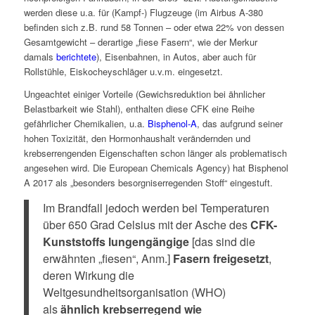
werden diese u.a. für (Kampf-) Flugzeuge (im Airbus A-380
befinden sich z.B. rund 58 Tonnen – oder etwa 22% von dessen
Gesamtgewicht – derartige „fiese Fasern“, wie der Merkur
damals
berichtete
), Eisenbahnen, in Autos, aber auch für
Rollstühle, Eiskocheyschläger u.v.m. eingesetzt.
Ungeachtet einiger Vorteile (Gewichsreduktion bei ähnlicher
Belastbarkeit wie Stahl), enthalten diese CFK eine Reihe
gefährlicher Chemikalien, u.a.
Bisphenol-A
, das aufgrund seiner
hohen Toxizität, den Hormonhaushalt verändernden und
krebserrengenden Eigenschaften schon länger als problematisch
angesehen wird. Die European Chemicals Agency) hat Bisphenol
A 2017 als „besonders besorgniserregenden Stoff“ eingestuft.
Im Brandfall jedoch werden bei Temperaturen
über 650 Grad Celsius mit der Asche des
CFK-
Kunststoffs lungengängige
[das sind die
erwähnten „fiesen“, Anm.]
Fasern
freigesetzt
,
deren Wirkung die
Weltgesundheitsorganisation (WHO)
als
ähnlich krebserregend wie