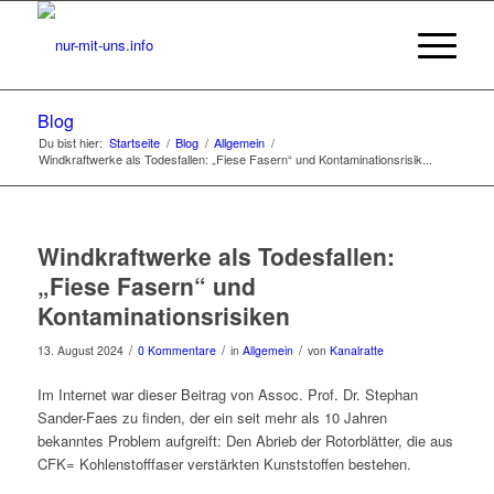
Blog
Du bist hier:
Startseite
/
Blog
/
Allgemein
/
Windkraftwerke als Todesfallen: „Fiese Fasern“ und Kontaminationsrisik...
Windkraftwerke als Todesfallen:
„Fiese Fasern“ und
Kontaminationsrisiken
/
/
/
13. August 2024
0 Kommentare
in
Allgemein
von
Kanalratte
Im Internet war dieser Beitrag von Assoc. Prof. Dr. Stephan
Sander-Faes zu finden, der ein seit mehr als 10 Jahren
bekanntes Problem aufgreift: Den Abrieb der Rotorblätter, die aus
CFK= Kohlenstofffaser verstärkten Kunststoffen bestehen.