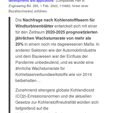
developments and applications
“ (
Composites Part B:
Engineering
Bd. 250, 1 Feb. 2023, 110463; hinter einer
Bezahlschranke) anführen:
Die
Nachfrage nach Kohlenstofffasern für
Windturbinenblätter
entwickelt sich mit einer
für den Zeitraum
2020-2025 prognostizierten
jährlichen Wachstumsrate von mehr als
20%
in einem noch nie dagewesenen Maße. In
anderen Sektoren wie der Automobilindustrie
und dem Bauwesen war der Einfluss der
Pandemie unbedeutend, und es wurde eine
ähnliche Wachstumsrate für
Kohlefaserverbundwerkstoffe wie vor 2019
beibehalten…
Zunehmend strengere globale Kohlendioxid
(CO2)-Emissionsnormen und die aktuellen
Gesetze zur Kohlenstoffneutralität würden sich
tiefgreifend auf die