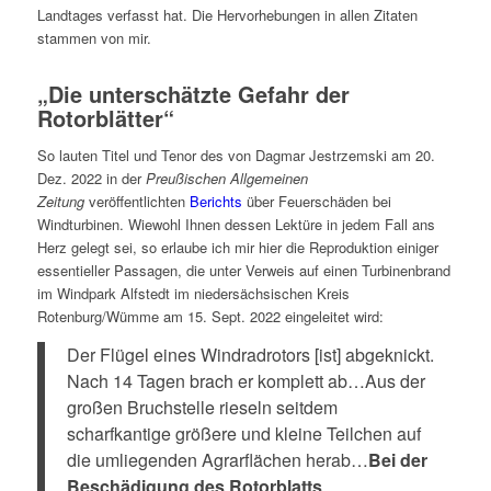
Landtages verfasst hat. Die Hervorhebungen in allen Zitaten
stammen von mir.
„Die unterschätzte Gefahr der
Rotorblätter“
So lauten Titel und Tenor des von Dagmar Jestrzemski am 20.
Dez. 2022 in der
Preußischen Allgemeinen
Zeitung
veröffentlichten
Berichts
über Feuerschäden bei
Windturbinen. Wiewohl Ihnen dessen Lektüre in jedem Fall ans
Herz gelegt sei, so erlaube ich mir hier die Reproduktion einiger
essentieller Passagen, die unter Verweis auf einen Turbinenbrand
im Windpark Alfstedt im niedersächsischen Kreis
Rotenburg/Wümme am 15. Sept. 2022 eingeleitet wird:
Der Flügel eines Windradrotors [ist] abgeknickt.
Nach 14 Tagen brach er komplett ab…Aus der
großen Bruchstelle rieseln seitdem
scharfkantige größere und kleine Teilchen auf
die umliegenden Agrarflächen herab…
Bei der
Beschädigung des Rotorblatts