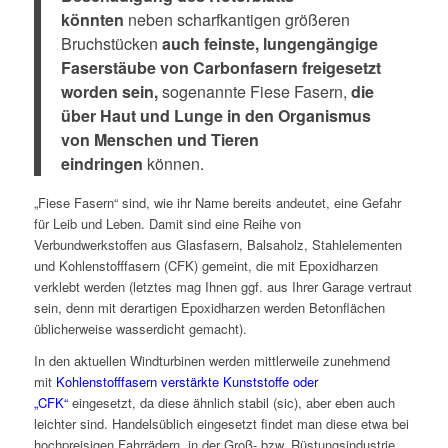
könnten
neben scharfkantigen größeren
Bruchstücken
auch feinste, lungengängige
Faserstäube von Carbonfasern freigesetzt
worden sein,
sogenannte Fiese Fasern,
die
über Haut und Lunge in den Organismus
von Menschen und Tieren
eindringen
können.
„Fiese Fasern“ sind, wie ihr Name bereits andeutet, eine Gefahr
für Leib und Leben. Damit sind eine Reihe von
Verbundwerkstoffen aus Glasfasern, Balsaholz, Stahlelementen
und Kohlenstofffasern (CFK) gemeint, die mit Epoxidharzen
verklebt werden (letztes mag Ihnen ggf. aus Ihrer Garage vertraut
sein, denn mit derartigen Epoxidharzen werden Betonflächen
üblicherweise wasserdicht gemacht).
In den aktuellen Windturbinen werden mittlerweile zunehmend
mit
Kohlenstofffasern verstärkte Kunststoffe oder
„CFK“
eingesetzt, da diese ähnlich stabil (sic), aber eben auch
leichter sind. Handelsüblich eingesetzt findet man diese etwa bei
hochpreisigen Fahrrädern, in der Groß- bzw. Rüstungsindustrie