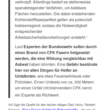
verknüpft. Allerdings bedarf es stellenweise
spanabtragender Verfahren, um klebbare
Flächen herzustellen. Die dabei entstehenden
Kohlenstofffaserpartikel gelten als potenziell
krebserregend, sodass die Notwendigkeit
entsprechender
Arbeitssicherheitsvorkehrungen entsteht.“
Laut
Experten der Bundeswehr sollen durch
einen Brand von CFK Fasern freigesetzt
werden, die eine Wirkung vergleichbar mit
Asbest
haben könnten. Eine
Gefahr bestünde
hier vor allen Dingen für Helfer an
Unfallorten
, wie etwa Feuerwehrleute oder
Polizisten. Einen Umkreis von ca. 300 Metern
um einen Unfall mit brennendem CFK nennt
ein Experte als Richtwert.
Ich füge die Quelle für den letzten obigen Satz hinzu: Norbert
Simmet, „
Fiese Fasern-Gefahr für Rettungskräfte
„, der am 13.