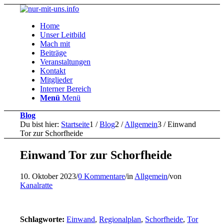
Home
Unser Leitbild
Mach mit
Beiträge
Veranstaltungen
Kontakt
Mitglieder
Interner Bereich
Menü
Menü
Blog
Du bist hier:
Startseite
1
/
Blog
2
/
Allgemein
3
/
Einwand
Tor zur Schorfheide
Einwand Tor zur Schorfheide
10. Oktober 2023
/
0 Kommentare
/
in
Allgemein
/
von
Kanalratte
Schlagworte:
Einwand
,
Regionalplan
,
Schorfheide
,
Tor