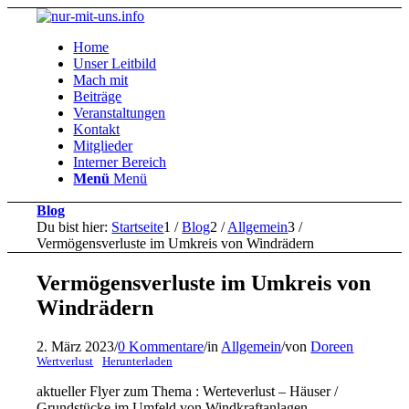
Home
Unser Leitbild
Mach mit
Beiträge
Veranstaltungen
Kontakt
Mitglieder
Interner Bereich
Menü
Menü
Blog
Du bist hier:
Startseite
1
/
Blog
2
/
Allgemein
3
/
Vermögensverluste im Umkreis von Windrädern
Vermögensverluste im Umkreis von
Windrädern
2. März 2023
/
0 Kommentare
/
in
Allgemein
/
von
Doreen
Wertverlust
Herunterladen
aktueller Flyer zum Thema : Werteverlust – Häuser /
Grundstücke im Umfeld von Windkraftanlagen.