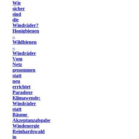
Wie
sicher
sind
die
Windräder?
Honigbienen
–
Wildbienen
–
Windräder
Vom
Netz
genommen
statt
neu
errichtet
Paradoxe
Klimawende:
Windräder
statt
Bäume
Akzeptanzabgabe
Windenergie
Reinhardswald
in