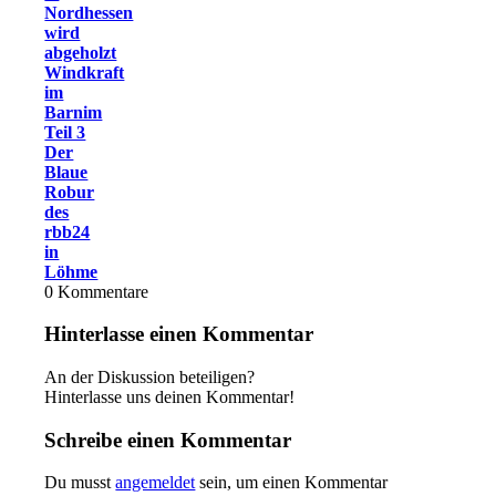
Nordhessen
wird
abgeholzt
Windkraft
im
Barnim
Teil 3
Der
Blaue
Robur
des
rbb24
in
Löhme
0
Kommentare
Hinterlasse einen Kommentar
An der Diskussion beteiligen?
Hinterlasse uns deinen Kommentar!
Schreibe einen Kommentar
Du musst
angemeldet
sein, um einen Kommentar