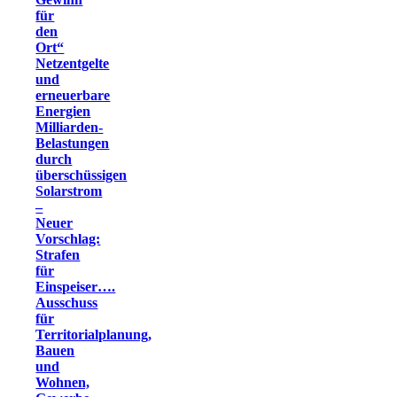
für
den
Ort“
Netzentgelte
und
erneuerbare
Energien
Milliarden-
Belastungen
durch
überschüssigen
Solarstrom
–
Neuer
Vorschlag:
Strafen
für
Einspeiser….
Ausschuss
für
Territorialplanung,
Bauen
und
Wohnen,