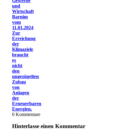
Gewerbe
und
Wirtschaft
Barnim
vom
11.01.2024
Zur
Erreichung
der
Klimaziele
braucht
es
nicht
den
ungezügelten
Zubau
von
Anlagen
der
Erneuerbaren
Energien.
0
Kommentare
Hinterlasse einen Kommentar