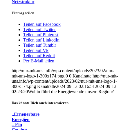
Netzstruktur
Eintrag teilen
Teilen auf Facebook
Teilen auf Twitter
Teilen auf Pinterest
Teilen auf LinkedIn
Teilen auf Tumblr
Teilen auf Vk
Teilen auf Reddit
Per E-Mail teilen
http://nur-mit-uns.info/wp-content/uploads/2023/02/nur-
mit-uns-logo-1-300x174.png
0
0
Kanalratte
http://nur-mit-
uns.info/wp-content/uploads/2023/02/nur-mit-uns-logo-1-
300x174.png
Kanalratte
2024-09-13 02:16:51
2024-09-13
02:23:20
Wohin führt die Energiewende unsere Region?
Das könnte Dich auch interessieren
„Erneuerbare
Energien
– Ein
Gewinn