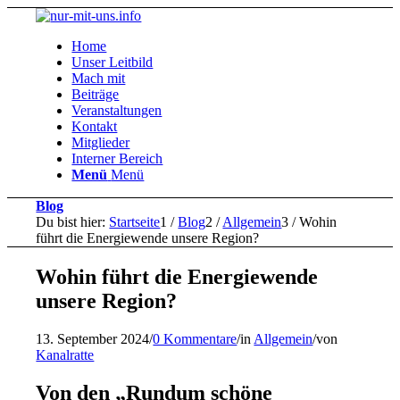
Home
Unser Leitbild
Mach mit
Beiträge
Veranstaltungen
Kontakt
Mitglieder
Interner Bereich
Menü
Menü
Blog
Du bist hier:
Startseite
1
/
Blog
2
/
Allgemein
3
/
Wohin
führt die Energiewende unsere Region?
Wohin führt die Energiewende
unsere Region?
13. September 2024
/
0 Kommentare
/
in
Allgemein
/
von
Kanalratte
Von den „Rundum schöne