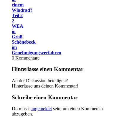
einem
Windrad?
Teil 2
2
WEA
in
Groß
Schönebeck
im
Genehmigungsverfahren
0
Kommentare
Hinterlasse einen Kommentar
An der Diskussion beteiligen?
Hinterlasse uns deinen Kommentar!
Schreibe einen Kommentar
Du musst
angemeldet
sein, um einen Kommentar
abzugeben.