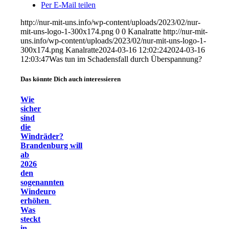
Per E-Mail teilen
http://nur-mit-uns.info/wp-content/uploads/2023/02/nur-
mit-uns-logo-1-300x174.png
0
0
Kanalratte
http://nur-mit-
uns.info/wp-content/uploads/2023/02/nur-mit-uns-logo-1-
300x174.png
Kanalratte
2024-03-16 12:02:24
2024-03-16
12:03:47
Was tun im Schadensfall durch Überspannung?
Das könnte Dich auch interessieren
Wie
sicher
sind
die
Windräder?
Brandenburg will
ab
2026
den
sogenannten
Windeuro
erhöhen
Was
steckt
in