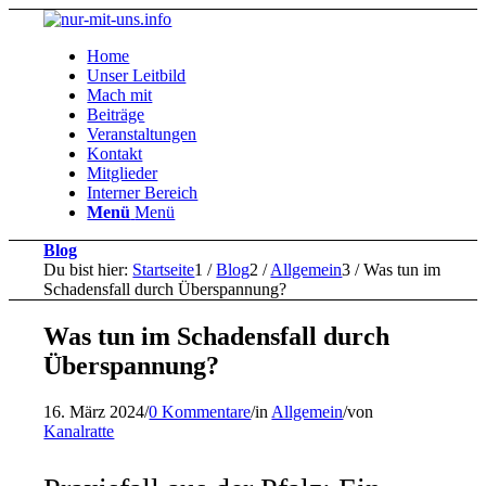
Home
Unser Leitbild
Mach mit
Beiträge
Veranstaltungen
Kontakt
Mitglieder
Interner Bereich
Menü
Menü
Blog
Du bist hier:
Startseite
1
/
Blog
2
/
Allgemein
3
/
Was tun im
Schadensfall durch Überspannung?
Was tun im Schadensfall durch
Überspannung?
16. März 2024
/
0 Kommentare
/
in
Allgemein
/
von
Kanalratte