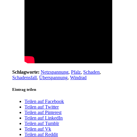
Schlagworte:
Netzspannung
,
Pfalz
,
Schaden
,
Schadensfall
,
Überspannung
,
Windrad
Eintrag teilen
Teilen auf Facebook
Teilen auf Twitter
Teilen auf Pinterest
Teilen auf LinkedIn
Teilen auf Tumblr
Teilen auf Vk
Teilen auf Reddit