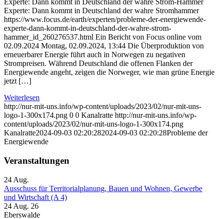
Experte: Dann kommt in Deutschland der wahre Strom-Hammer
Experte: Dann kommt in Deutschland der wahre Stromhammer
https://www.focus.de/earth/experten/probleme-der-energiewende-
experte-dann-kommt-in-deutschland-der-wahre-strom-
hammer_id_260276537.html Ein Bericht von Focus online vom
02.09.2024 Montag, 02.09.2024, 13:44 Die Überproduktion von
erneuerbarer Energie führt auch in Norwegen zu negativen
Strompreisen. Während Deutschland die offenen Flanken der
Energiewende angeht, zeigen die Norweger, wie man grüne Energie
jetzt […]
Weiterlesen
http://nur-mit-uns.info/wp-content/uploads/2023/02/nur-mit-uns-
logo-1-300x174.png
0
0
Kanalratte
http://nur-mit-uns.info/wp-
content/uploads/2023/02/nur-mit-uns-logo-1-300x174.png
Kanalratte
2024-09-03 02:20:28
2024-09-03 02:20:28
Probleme der
Energiewende
Veranstaltungen
24
Aug.
Ausschuss für Territorialplanung, Bauen und Wohnen, Gewerbe
und Wirtschaft (A 4)
24 Aug. 26
Eberswalde