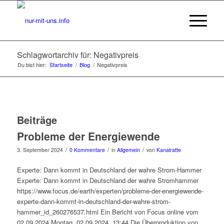
Schlagwortarchiv für: Negativpreis
Du bist hier:
Startseite
/
Blog
/
Negativpreis
Beiträge
Probleme der Energiewende
/
/
/
3. September 2024
0 Kommentare
in
Allgemein
von
Kanalratte
Experte: Dann kommt in Deutschland der wahre Strom-Hammer
Experte: Dann kommt in Deutschland der wahre Stromhammer
https://www.focus.de/earth/experten/probleme-der-energiewende-
experte-dann-kommt-in-deutschland-der-wahre-strom-
hammer_id_260276537.html Ein Bericht von Focus online vom
02.09.2024 Montag, 02.09.2024, 13:44 Die Überproduktion von