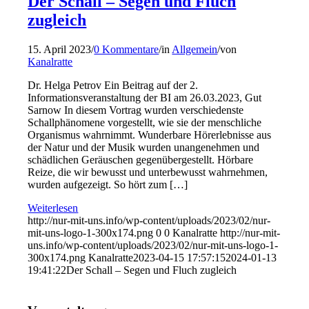
Der Schall – Segen und Fluch
zugleich
15. April 2023
/
0 Kommentare
/
in
Allgemein
/
von
Kanalratte
Dr. Helga Petrov Ein Beitrag auf der 2.
Informationsveranstaltung der BI am 26.03.2023, Gut
Sarnow In diesem Vortrag wurden verschiedenste
Schallphänomene vorgestellt, wie sie der menschliche
Organismus wahrnimmt. Wunderbare Hörerlebnisse aus
der Natur und der Musik wurden unangenehmen und
schädlichen Geräuschen gegenübergestellt. Hörbare
Reize, die wir bewusst und unterbewusst wahrnehmen,
wurden aufgezeigt. So hört zum […]
Weiterlesen
http://nur-mit-uns.info/wp-content/uploads/2023/02/nur-
mit-uns-logo-1-300x174.png
0
0
Kanalratte
http://nur-mit-
uns.info/wp-content/uploads/2023/02/nur-mit-uns-logo-1-
300x174.png
Kanalratte
2023-04-15 17:57:15
2024-01-13
19:41:22
Der Schall – Segen und Fluch zugleich