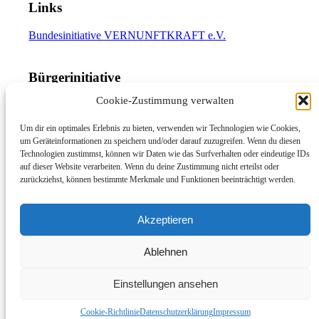
Links
Bundesinitiative VERNUNFTKRAFT e.V.
Bürgerinitiative
Cookie-Zustimmung verwalten
Erneuerbare Energien: Nur mit uns.
Um dir ein optimales Erlebnis zu bieten, verwenden wir Technologien wie Cookies,
um Geräteinformationen zu speichern und/oder darauf zuzugreifen. Wenn du diesen
Technologien zustimmst, können wir Daten wie das Surfverhalten oder eindeutige IDs
auf dieser Website verarbeiten. Wenn du deine Zustimmung nicht erteilst oder
zurückziehst, können bestimmte Merkmale und Funktionen beeinträchtigt werden.
©Copyright - nur-mit-uns.info
Instagram
Akzeptieren
Facebook
Ablehnen
Impressum
Datenschutzerklärung
Haftungsausschluss
Einstellungen ansehen
Cookie-Richtlinie (EU)
Cookie-Richtlinie
Datenschutzerklärung
Impressum
Nach oben scrollen