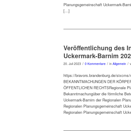
Planungsgemeinschaft Uckermark-Barni
[…]
Veröffentlichung des I
Uckermark-Barnim 20
/
/
/
20. Juli 2023
0 Kommentare
in
Allgemein
https://bravors.brandenburg.de/sixcm
BEKANNTMACHUNGEN DER KÖRPER
ÖFFENTLICHEN RECHTSRegionale Planu
Bekanntmachungüber die förmliche Betei
Uckermark-Barnim der Regionalen Pla
Regionalen Planungsgemeinschaft Ucke
Regionalen Planungsgemeinschaft Ucker