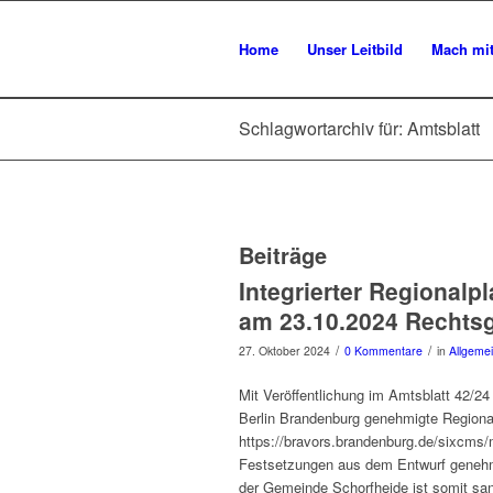
Home
Unser Leitbild
Mach mi
Schlagwortarchiv für: Amtsblatt
Beiträge
Integrierter Regional
am 23.10.2024 Rechtsgü
/
/
27. Oktober 2024
0 Kommentare
in
Allgeme
Mit Veröffentlichung im Amtsblatt 42/
Berlin Brandenburg genehmigte Regional
https://bravors.brandenburg.de/sixcm
Festsetzungen aus dem Entwurf genehm
der Gemeinde Schorfheide ist somit san