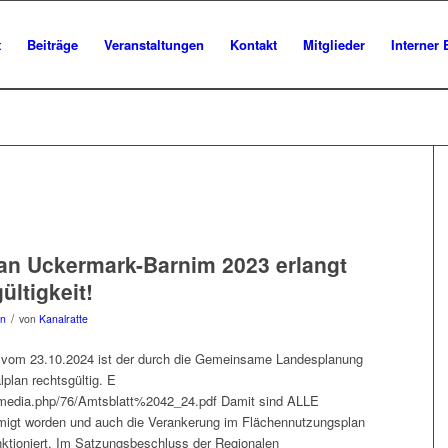
t
Beiträge
Veranstaltungen
Kontakt
Mitglieder
Interner 
plan Uckermark-Barnim 2023 erlangt
ltigkeit!
/
in
von
Kanalratte
24 vom 23.10.2024 ist der durch die Gemeinsame Landesplanung
plan rechtsgültig. E
s/media.php/76/Amtsblatt%2042_24.pdf Damit sind ALLE
igt worden und auch die Verankerung im Flächennutzungsplan
ktioniert. Im Satzungsbeschluss der Regionalen