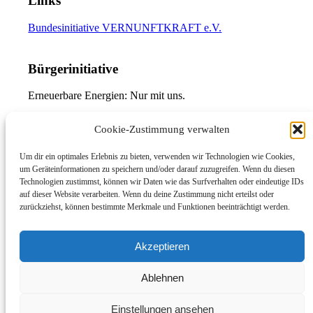
Links
Bundesinitiative VERNUNFTKRAFT e.V.
Bürgerinitiative
Erneuerbare Energien: Nur mit uns.
Cookie-Zustimmung verwalten
Um dir ein optimales Erlebnis zu bieten, verwenden wir Technologien wie Cookies,
um Geräteinformationen zu speichern und/oder darauf zuzugreifen. Wenn du diesen
©Copyright - nur-mit-uns.info
Technologien zustimmst, können wir Daten wie das Surfverhalten oder eindeutige IDs
auf dieser Website verarbeiten. Wenn du deine Zustimmung nicht erteilst oder
Instagram
zurückziehst, können bestimmte Merkmale und Funktionen beeinträchtigt werden.
Facebook
Impressum
Akzeptieren
Datenschutzerklärung
Haftungsausschluss
Ablehnen
Cookie-Richtlinie (EU)
37. Sitzung Ausschuss für Territorialplanung, Bauen und Wohnen,
Einstellungen ansehen