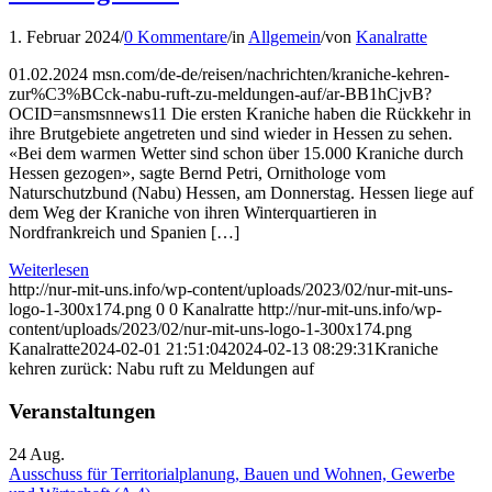
1. Februar 2024
/
0 Kommentare
/
in
Allgemein
/
von
Kanalratte
01.02.2024 msn.com/de-de/reisen/nachrichten/kraniche-kehren-
zur%C3%BCck-nabu-ruft-zu-meldungen-auf/ar-BB1hCjvB?
OCID=ansmsnnews11 Die ersten Kraniche haben die Rückkehr in
ihre Brutgebiete angetreten und sind wieder in Hessen zu sehen.
«Bei dem warmen Wetter sind schon über 15.000 Kraniche durch
Hessen gezogen», sagte Bernd Petri, Ornithologe vom
Naturschutzbund (Nabu) Hessen, am Donnerstag. Hessen liege auf
dem Weg der Kraniche von ihren Winterquartieren in
Nordfrankreich und Spanien […]
Weiterlesen
http://nur-mit-uns.info/wp-content/uploads/2023/02/nur-mit-uns-
logo-1-300x174.png
0
0
Kanalratte
http://nur-mit-uns.info/wp-
content/uploads/2023/02/nur-mit-uns-logo-1-300x174.png
Kanalratte
2024-02-01 21:51:04
2024-02-13 08:29:31
Kraniche
kehren zurück: Nabu ruft zu Meldungen auf
Veranstaltungen
24
Aug.
Ausschuss für Territorialplanung, Bauen und Wohnen, Gewerbe