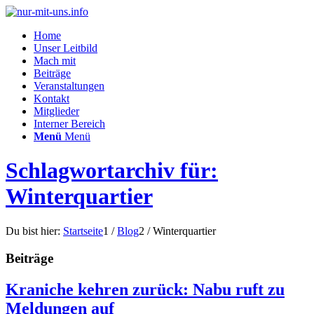
Home
Unser Leitbild
Mach mit
Beiträge
Veranstaltungen
Kontakt
Mitglieder
Interner Bereich
Menü
Menü
Schlagwortarchiv für:
Winterquartier
Du bist hier:
Startseite
1
/
Blog
2
/
Winterquartier
Beiträge
Kraniche kehren zurück: Nabu ruft zu
Meldungen auf