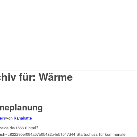
hiv für: Wärme
meplanung
ein
/
von
Kanalratte
heide.de/1566.0.html?
h=c822295ef094a57b05482b4e51547d44 Startschuss für kommunale