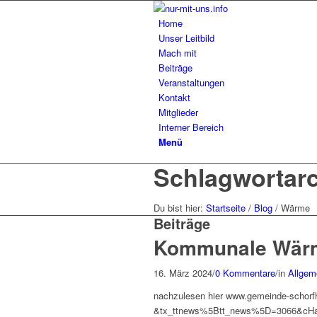
Home
Unser Leitbild
Mach mit
Beiträge
Veranstaltungen
Kontakt
Mitglieder
Interner Bereich
Menü
Schlagwortarc
Du bist hier:
Startseite
/
Blog
/
Wärme
Beiträge
Kommunale Wär
16. März 2024
/
0 Kommentare
/
in
Allgem
nachzulesen hier www.gemeinde-schorf
&tx_ttnews%5Btt_news%5D=3066&cHas