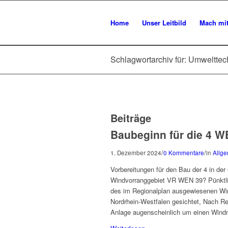
Home
Unser Leitbild
Mach mi
Schlagwortarchiv für: Umwelttec
Beiträge
Baubeginn für die 4 
/
/
1. Dezember 2024
0 Kommentare
in
Allg
Vorbereitungen für den Bau der 4 in de
Windvorranggebiet VR WEN 39? Pünktli
des im Regionalplan ausgewiesenen Wi
Nordrhein-Westfalen gesichtet, Nach Rec
Anlage augenscheinlich um einen Wind