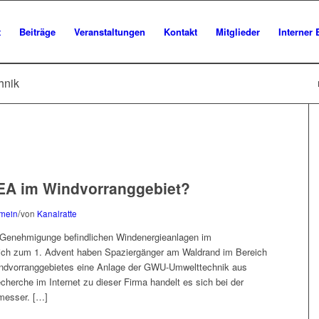
t
Beiträge
Veranstaltungen
Kontakt
Mitglieder
Interner 
hnik
WEA im Windvorranggebiet?
/
emein
von
Kanalratte
r Genehmigunge befindlichen Windenergieanlagen im
ch zum 1. Advent haben Spaziergänger am Waldrand im Bereich
ndvorranggebietes eine Anlage der GWU-Umwelttechnik aus
herche im Internet zu dieser Firma handelt es sich bei der
messer. […]