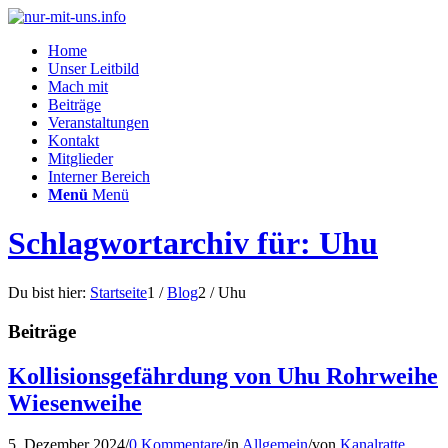
Home
Unser Leitbild
Mach mit
Beiträge
Veranstaltungen
Kontakt
Mitglieder
Interner Bereich
Menü
Menü
Schlagwortarchiv für: Uhu
Du bist hier:
Startseite
1
/
Blog
2
/
Uhu
Beiträge
Kollisionsgefährdung von Uhu Rohrweihe
Wiesenweihe
5. Dezember 2024
/
0 Kommentare
/
in
Allgemein
/
von
Kanalratte