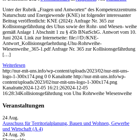
Unter der Rubrik „Fragen und Antworten“ des Kompetenzzentrums
Naturschutz und Energiewende (KNE) ist folgender interessanter
Beitrag veröffentlicht: KNE (2024): Anfrage Nr. 365 zur
Kollisionsgefährdung des Uhus sowie der Rohr- und Wiesen- weihe
gemäß Anlage 1 Abschnitt 1 zu § 45b BNatSchG. Antwort vom 10.
Juni 2024. Link zur Internetseite: file:///D:/KNE-
Antwort_Kollisionsgefaehrdung-Uhu-Rohrweihe-
Wiesenweihe_365-1.pdf Anfrage Nr. 365 zur Kollisionsgefährdung
[…]
Weiterlesen
http://nur-mit-uns.info/wp-content/uploads/2023/02/nur-mit-uns-
logo-1-300x174.png
0
0
Kanalratte
http://nur-mit-uns.info/wp-
content/uploads/2023/02/nur-mit-uns-logo-1-300x174.png
Kanalratte
2024-12-05 16:21:26
2024-12-05
16:28:34
Kollisionsgefährdung von Uhu Rohrweihe Wiesenweihe
Veranstaltungen
24
Aug.
Ausschuss für Territorialplanung, Bauen und Wohnen, Gewerbe
und Wirtschaft (A 4)
24 Aug. 26