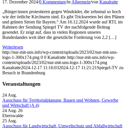
17. Dezember 2024
/
0 Kommentare
/
in
Allgemein
/
von
Kanalratte
„Bürger:innen protestieren gegen Windräder, die zehnmal so hoch
wie der örtliche Kirchturm sind. Es gibt Tricksereien bei den Plänen
und grünen Strom für Bayern.“ Am 16.12.2024 wurde auf RTL im
Rahmen der Sendung Spiegel TV der nachfolgende Beitrag
gesendet. Er zeigt auf, dass in vielen Regionen unseres
Bundeslandes weit über die gesetzliche Forderung von 2,2 […]
Weiterlesen
http://nur-mit-uns.info/wp-content/uploads/2023/02/nur-mit-uns-
logo-1-300x174.png
0
0
Kanalratte
http://nur-mit-uns.info/wp-
content/uploads/2023/02/nur-mit-uns-logo-1-300x174.png
Kanalratte
2024-12-17 11:16:03
2024-12-17 11:21:21
Spiegel-TV zu
Besuch in Brandenburg
Veranstaltungen
24
Aug.
Ausschuss für Territorialplanung, Bauen und Wohnen, Gewerbe
und Wirtschaft (A 4)
24 Aug. 26
Eberswalde
25
Aug.
Ausschuss für Landwirtschaft, Umweltschutz und Abfallwirtschaft