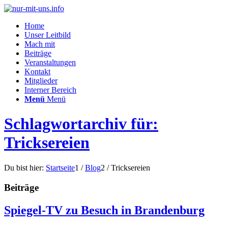
Home
Unser Leitbild
Mach mit
Beiträge
Veranstaltungen
Kontakt
Mitglieder
Interner Bereich
Menü
Menü
Schlagwortarchiv für:
Tricksereien
Du bist hier:
Startseite
1
/
Blog
2
/
Tricksereien
Beiträge
Spiegel-TV zu Besuch in Brandenburg