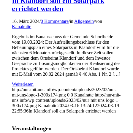
In Klandorf soll ein Solarpark
errichtet werden
16. März 2024
/
0 Kommentare
/
in
Allgemein
/
von
Kanalratte
Ergebnis im Bauausschuss der Gemeinde Schorfheide
vom 19.03.2024: Der Aufstellungsbeschluss für den
Bebauungsplan eines Solarparks in Klandorf wird für die
nächsten 6 Monate zurückgestellt. In dieser Zeit sollen
zwischen dem Ortsbeirat Klandorf und dem Investor
Gespräche zu Lösungsmöglichkeiten der Realisierung des
Projektes geführt werden. Der Ortsbeirat Klandorf wurde
mit E-Mail vom 20.02.2024 gemäß § 46 Abs. 1 Nr. 2 […]
Weiterlesen
http://nur-mit-uns.info/wp-content/uploads/2023/02/nur-
mit-uns-logo-1-300x174.png
0
0
Kanalratte
http://nur-mit-
uns.info/wp-content/uploads/2023/02/nur-mit-uns-logo-1-
300x174.png
Kanalratte
2024-03-16 13:24:12
2024-03-19
22:55:36
In Klandorf soll ein Solarpark errichtet werden
Veranstaltungen