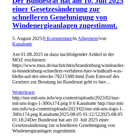
Der Bundesrat hat am 10. Juli 2025
einer Gesetzesänderung zur
schnelleren Genehmigung von
Windenergieanlagen zugestimmt.
5. August 2025
/
0 Kommentare
/
in
Allgemein
/
von
Kanalratte
Am 01.08.2025 ist dazu nachfolgender Artikel in der
MOZ erschienen:
https://www.moz.de/nachrichten/brandenburg/windraeder-
in-brandenburg-schnellere-verfahren-fuer-windkraft-was-
bleibt-auf-der-strecke-78215380.html Zum Entwurf des
Gesetzes zur Beratung im Bundesrat geht es hier…
Weiterlesen
http://nur-mit-uns.info/wp-content/uploads/2023/02/nur-
mit-uns-logo-1-300x174.png
0
0
Kanalratte
http://nur-mit-
uns.info/wp-content/uploads/2023/02/nur-mit-uns-logo-1-
300x174.png
Kanalratte
2025-08-05 01:12:52
2025-08-05
01:18:24
Der Bundesrat hat am 10. Juli 2025 einer
Gesetzesänderung zur schnelleren Genehmigung von
Windenergieanlagen zugestimmt.