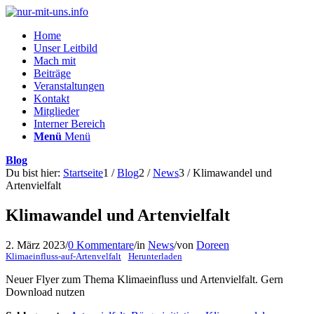
Home
Unser Leitbild
Mach mit
Beiträge
Veranstaltungen
Kontakt
Mitglieder
Interner Bereich
Menü
Menü
Blog
Du bist hier:
Startseite
1
/
Blog
2
/
News
3
/
Klimawandel und
Artenvielfalt
Klimawandel und Artenvielfalt
2. März 2023
/
0 Kommentare
/
in
News
/
von
Doreen
Klimaeinfluss-auf-Artenvelfalt
Herunterladen
Neuer Flyer zum Thema Klimaeinfluss und Artenvielfalt. Gern
Download nutzen