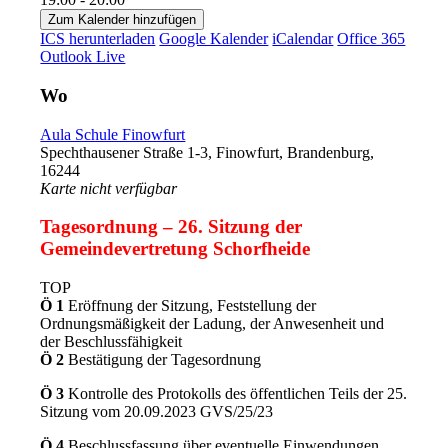
Zum Kalender hinzufügen
ICS herunterladen
Google Kalender
iCalendar
Office 365
Outlook Live
Wo
Aula Schule Finowfurt
Spechthausener Straße 1-3, Finowfurt, Brandenburg,
16244
Karte nicht verfügbar
Tagesordnung – 26. Sitzung der
Gemeindevertretung Schorfheide
TOP
Ö 1
Eröffnung der Sitzung, Feststellung der
Ordnungsmäßigkeit der Ladung, der Anwesenheit und
der Beschlussfähigkeit
Ö 2
Bestätigung der Tagesordnung
Ö 3
Kontrolle des Protokolls des öffentlichen Teils der 25.
Sitzung vom 20.09.2023 GVS/25/23
Ö 4
Beschlussfassung über eventuelle Einwendungen