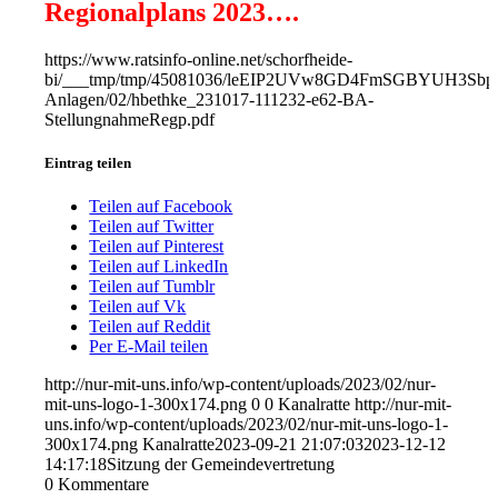
Regionalplans 2023….
https://www.ratsinfo-online.net/schorfheide-
bi/___tmp/tmp/45081036/leEIP2UVw8GD4FmSGBYUH3Sbp
Anlagen/02/hbethke_231017-111232-e62-BA-
StellungnahmeRegp.pdf
Eintrag teilen
Teilen auf Facebook
Teilen auf Twitter
Teilen auf Pinterest
Teilen auf LinkedIn
Teilen auf Tumblr
Teilen auf Vk
Teilen auf Reddit
Per E-Mail teilen
http://nur-mit-uns.info/wp-content/uploads/2023/02/nur-
mit-uns-logo-1-300x174.png
0
0
Kanalratte
http://nur-mit-
uns.info/wp-content/uploads/2023/02/nur-mit-uns-logo-1-
300x174.png
Kanalratte
2023-09-21 21:07:03
2023-12-12
14:17:18
Sitzung der Gemeindevertretung
0
Kommentare