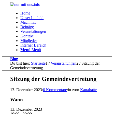
Home
Unser Leitbild
Mach mit
Beiträge
Veranstaltungen
Kontakt
Mitglieder
Interner Bereich
Menü
Menü
Blog
Du bist hier:
Startseite
1
/
Veranstaltungen
2
/
Sitzung der
Gemeindevertretung
Sitzung der Gemeindevertretung
13. Dezember 2023
/
0 Kommentare
/
in
/
von
Kanalratte
Wann
13. Dezember 2023
19:00 - 20:00