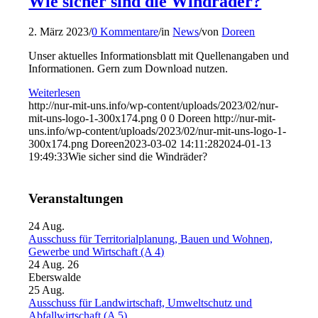
Wie sicher sind die Windräder?
2. März 2023
/
0 Kommentare
/
in
News
/
von
Doreen
Unser aktuelles Informationsblatt mit Quellenangaben und
Informationen. Gern zum Download nutzen.
Weiterlesen
http://nur-mit-uns.info/wp-content/uploads/2023/02/nur-
mit-uns-logo-1-300x174.png
0
0
Doreen
http://nur-mit-
uns.info/wp-content/uploads/2023/02/nur-mit-uns-logo-1-
300x174.png
Doreen
2023-03-02 14:11:28
2024-01-13
19:49:33
Wie sicher sind die Windräder?
Veranstaltungen
24
Aug.
Ausschuss für Territorialplanung, Bauen und Wohnen,
Gewerbe und Wirtschaft (A 4)
24 Aug. 26
Eberswalde
25
Aug.
Ausschuss für Landwirtschaft, Umweltschutz und
Abfallwirtschaft (A 5)