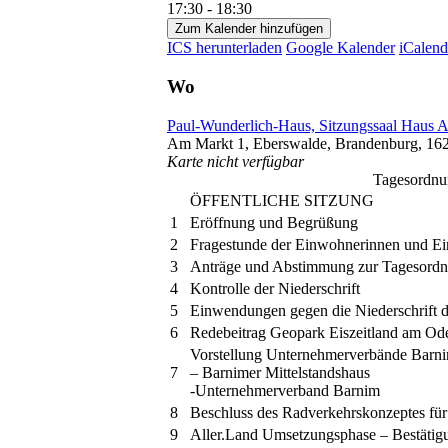
17:30 - 18:30
Zum Kalender hinzufügen
ICS herunterladen
Google Kalender
iCalend
Wo
Paul-Wunderlich-Haus, Sitzungssaal Haus 
Am Markt 1, Eberswalde, Brandenburg, 16
Karte nicht verfügbar
Tagesordnu
ÖFFENTLICHE SITZUNG
1
Eröffnung und Begrüßung
2
Fragestunde der Einwohnerinnen und E
3
Anträge und Abstimmung zur Tagesord
4
Kontrolle der Niederschrift
5
Einwendungen gegen die Niederschrift d
6
Redebeitrag Geopark Eiszeitland am Ode
Vorstellung Unternehmerverbände Barn
7
– Barnimer Mittelstandshaus
-Unternehmerverband Barnim
8
Beschluss des Radverkehrskonzeptes fü
9
Aller.Land Umsetzungsphase – Bestätigu