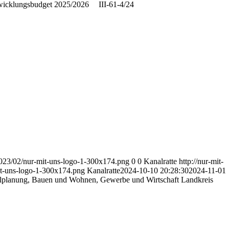
twicklungsbudget 2025/2026
III-61-4/24
/2023/02/nur-mit-uns-logo-1-300x174.png
0
0
Kanalratte
http://nur-mit-
it-uns-logo-1-300x174.png
Kanalratte
2024-10-10 20:28:30
2024-11-01
ialplanung, Bauen und Wohnen, Gewerbe und Wirtschaft Landkreis