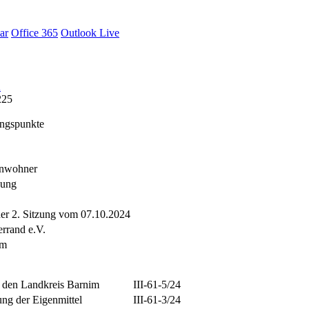
ar
Office 365
Outlook Live
A
225
ngspunkte
inwohner
nung
er 2. Sitzung vom 07.10.2024
rrand e.V.
im
r den Landkreis Barnim
III-61-5/24
ng der Eigenmittel
III-61-3/24